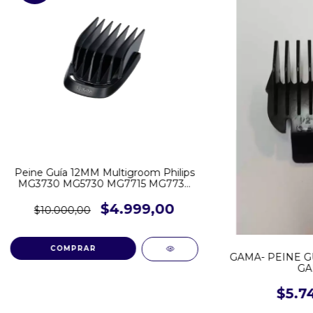
Peine Guía 12MM Multigroom Philips
MG3730 MG5730 MG7715 MG7730
BT1209
$4.999,00
$10.000,00
GAMA- PEINE GU
GA
$5.7