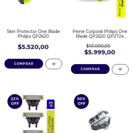
Skin Protector One Blade
Peine Corporal Philips One
Philips QP2620
Blade QP2620 QP2724
QP2824
$5.520,00
$10.000,00
$5.999,00
22
%
50
%
OFF
OFF