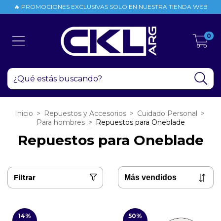
🔥 PROMOCIONES EXCLUSIVAS SOLO EN NUESTRA TIENDA WEB
0
Inicio
>
Repuestos y Accesorios
>
Cuidado Personal
>
Para hombres
>
Repuestos para Oneblade
Repuestos para Oneblade
Filtrar
14
%
50
%