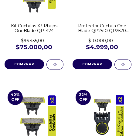
Kit Cuchillas X3 Philips
Protector Cuchilla One
OneBlade QP1424
Blade QP2510 QP2520
QP2620 QP6510 QP2724
QP2521 QP2620 QP2724
QP2824
$96.435,00
$10.000,00
$75.000,00
$4.999,00
40
%
22
%
OFF
OFF