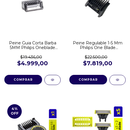
Peine Guia Corta Barba
Peine Regulable 1-5 Mm
5MM Philips Oneblade
Philips One Blade
QP2510 QP2521 QP2620
QP2824/10
QP2724 QP2824
$19.436,00
$22.500,00
422203626152
$4.999,00
$7.819,00
4
%
OFF