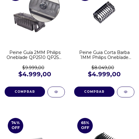
Peine Guía 2MM Philips
Peine Guia Corta Barba
Oneblade QP2510 QP2521
1MM Philips Oneblade
QP2620 QP2824
QP2510 QP2510 QP2620
QP2724 QP2824 QP1424
$9.999,00
$8.049,00
$4.999,00
$4.999,00
74
%
65
%
OFF
OFF