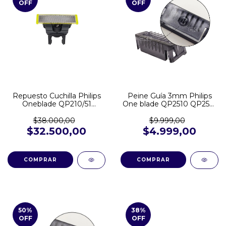
OFF
OFF
Repuesto Cuchilla Philips
Peine Guía 3mm Philips
Oneblade QP210/51
One blade QP2510 QP2521
QP2824 QP6530 QP2724
QP2620 QP2724 QP2824
QP1424 QP2510 QP2520
QP1424
$38.000,00
$9.999,00
QP2521 QP2526 QP2724
$32.500,00
$4.999,00
QP2824 QP6510 QP6530
50
%
38
%
OFF
OFF