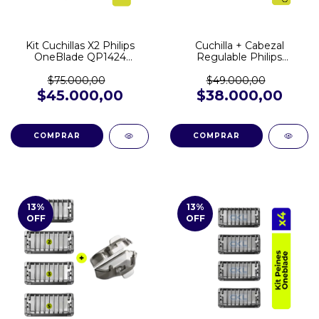
Kit Cuchillas X2 Philips
Cuchilla + Cabezal
OneBlade QP1424
Regulable Philips
QP2620 QP6510 QP2724
Oneblade Qp6530 Qp6551
QP2824
$75.000,00
$49.000,00
$45.000,00
$38.000,00
13
%
13
%
OFF
OFF