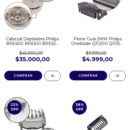
Cabezal Depiladora Philips
Peine Guía 2MM Philips
BRE600 BRE610 BRE620
Oneblade QP2510 QP2521
BRE630 BRE640 BRE650
QP2620 QP2824
BRE700 BRE712
$45.000,00
$9.999,00
$35.000,00
$4.999,00
22
%
38
%
OFF
OFF