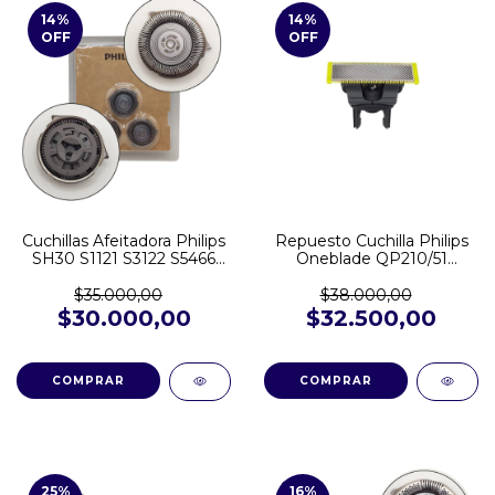
14
%
14
%
OFF
OFF
Cuchillas Afeitadora Philips
Repuesto Cuchilla Philips
SH30 S1121 S3122 S5466
Oneblade QP210/51
S1030 S3144 X5012
QP2824 QP6530 QP2724
QP1424 QP2510 QP2520
$35.000,00
$38.000,00
QP2521 QP2526 QP2724
$30.000,00
$32.500,00
QP2824 QP6510 QP6530
25
%
16
%