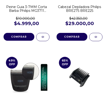
Peine Guia 3-7MM Corta
Cabezal Depiladora Philips
Barba Philips MG3711
BRE275 BRE225
MG3730 MG5730 MG7715
MG7730 BT1209
$10.000,00
$42.350,00
$4.999,00
$29.000,00
49
%
65
%
OFF
OFF