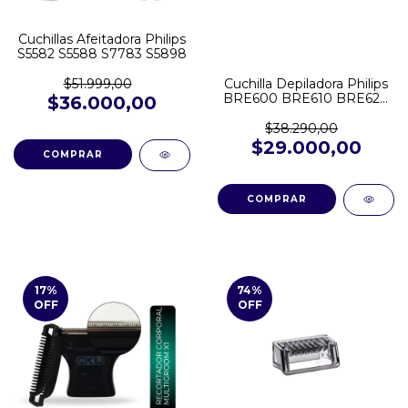
Cuchillas Afeitadora Philips
S5582 S5588 S7783 S5898
Cuchilla Depiladora Philips
$51.999,00
BRE600 BRE610 BRE620
$36.000,00
BRE630 BRE640 BRE642
BRE650 BRE712 BRE720
$38.290,00
BRE730
$29.000,00
17
%
74
%
OFF
OFF