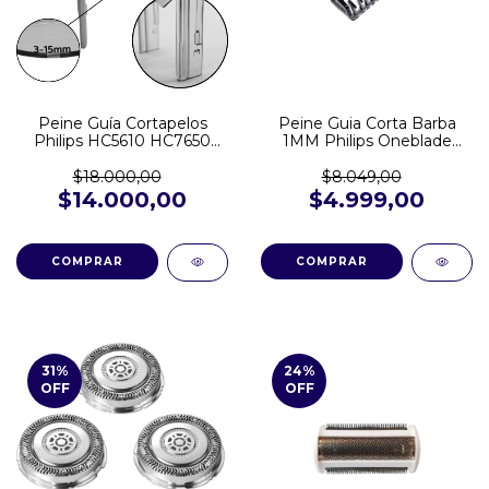
Peine Guía Cortapelos
Peine Guia Corta Barba
Philips HC5610 HC7650
1MM Philips Oneblade
Medida 3-15
QP2510 QP2510 QP2620
QP2724 QP2824 QP1424
$18.000,00
$8.049,00
$14.000,00
$4.999,00
31
%
24
%
OFF
OFF