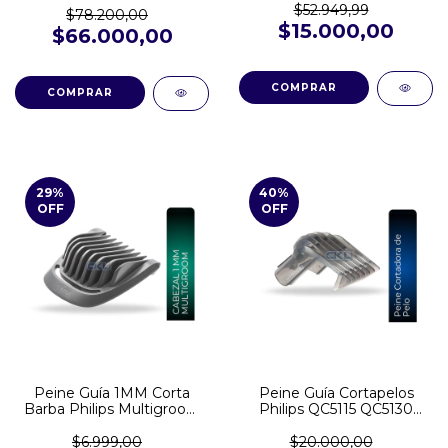
$52.949,99
$78.200,00
$15.000,00
$66.000,00
29
%
40
%
OFF
OFF
Peine Guía 1MM Corta
Peine Guía Cortapelos
Barba Philips Multigroom
Philips QC5115 QC5130
MG3730 MG5730 MG7715
QC5134 CRP389
MG7730 BT1209
$6.999,00
$20.000,00