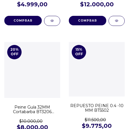
$4.999,00
$12.000,00
20
%
15
%
OFF
OFF
REPUESTO PEINE 0.4 -10
Peine Guía 32MM
MM BT5502
Cortabarba BT3206
BT3216 BT3226 BT3221
$11.500,00
$10.000,00
$9.775,00
$8.000,00