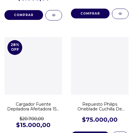
28
%
OFF
Cargador Fuente
Repuesto Philips
Depiladora Afeitadora 15V
Oneblade Cuchilla De
Philips BRE730 QT4050
Recambio Pack Triple
QT4021 S5420 AT898
$20.700,00
$75.000,00
S5582 QC5130 QC5330
$15.000,00
QC5560 QP6530 S7783