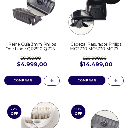
Peine Guía 3mm Philips
Cabezal Rasurador Philips
One blade QP2510 QP2521
MG3730 MG5730 MG7715
QP2620 QP2724 QP2824
MG7730 MG7790
QP1424
$9.999,00
$20.000,00
$4.999,00
$14.499,00
22
%
50
%
OFF
OFF