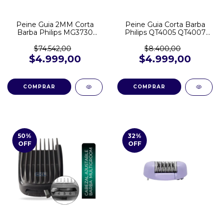
Peine Guia 2MM Corta
Peine Guia Corta Barba
Barba Philips MG3730
Philips QT4005 QT4007
MG5730 MG7715 MG7730
QT4015
BT1209
$74.542,00
$8.400,00
$4.999,00
$4.999,00
50
%
32
%
OFF
OFF