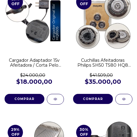
OFF
OFF
Cargador Adaptador 15v
Cuchillas Afeitadoras
Afeitadora / Corta Pelo
Philips SH50 TS80 HQ8
Philips QT4021 S5420
HQ57 HQ177
AT898 S5582 QC5130
$24.000,00
$41.509,00
QC5330 QC5560 QP6530
$18.000,00
$35.000,00
S7783 HC3505
29
%
30
%
OFF
OFF