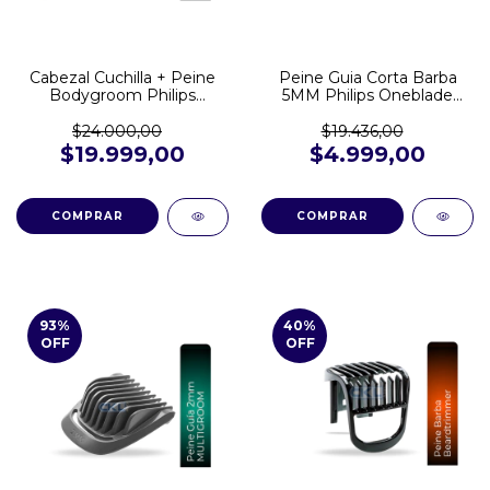
Cabezal Cuchilla + Peine
Peine Guia Corta Barba
Bodygroom Philips
5MM Philips Oneblade
MG7715 MG7730 MG7920
QP2510 QP2521 QP2620
- Toda la linea MG
QP2724 QP2824
$24.000,00
$19.436,00
422203626152
$19.999,00
$4.999,00
93
%
40
%
OFF
OFF