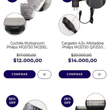
Cuchilla Multigroom
Cargador 4,3v Afeitadora
Philips MG5730 MG5920
Philips MG5730 QP2510
MG7715 MG7730
QP2521 BT3206 MG3730
MG7790
S1121 QP2526 MG3711
$17.000,00
$20.000,00
QP2620
$12.000,00
$14.000,00
50
%
28
%
OFF
OFF