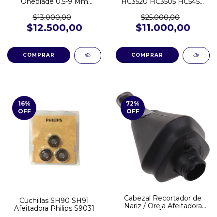
Oneblade 0.5-9 Mm
HC3520 HC3505 HC5450
QpP6530 QP6551
HC5610
$13.000,00
$25.000,00
$12.500,00
$11.000,00
16
%
72
%
OFF
OFF
Cabezal Recortador de
Cuchillas SH90 SH91
Nariz / Oreja Afeitadora
Afeitadora Philips S9031
Philips S5582 S5898