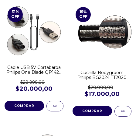
31
%
15
%
OFF
OFF
Cable USB 5V Cortabarba
Philips One Blade QP1424
Cuchilla Bodygroom
S5898 QP2724 QP2824
Philips BG2024 TT2020
QP6532 MG7920
QG3380 BG3005 BG5025
$28.999,00
$20.000,00
$20.000,00
$17.000,00