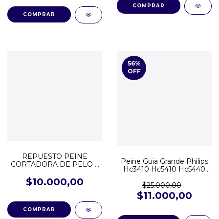
56
%
OFF
REPUESTO PEINE
Peine Guia Grande Philips
CORTADORA DE PELO 2
Hc3410 Hc5410 Hc5440
MM - HC5610
Hc5450
$10.000,00
$25.000,00
$11.000,00