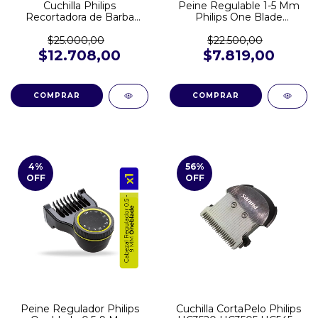
Cuchilla Philips
Peine Regulable 1-5 Mm
Recortadora de Barba
Philips One Blade
BT1209 BT1230 MG3711
QP2824/10
MG3730 MG7715
$25.000,00
$22.500,00
$12.708,00
$7.819,00
4
%
56
%
OFF
OFF
Peine Regulador Philips
Cuchilla CortaPelo Philips