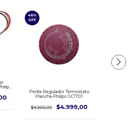
46
%
44
%
OFF
OFF
jo
hilips
Perilla Regulador Termostato
Perilla R
Plancha Philips GC1701
Plancha 
00
$4.999,00
$9.200,00
$8.999,