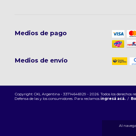
Medios de pago
Medios de envío
Copyright CKL Argentina - 33714646929 - 2026. Todos los derechos re
Defensa de las y los consumidores. Para reclamos
ingresá acá.
/
Bo
Al navegar