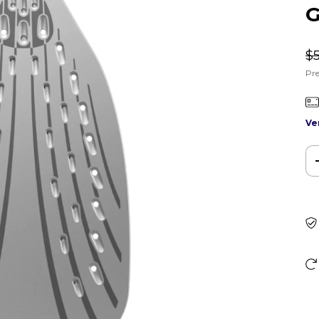
G
$5
Pre
Ve