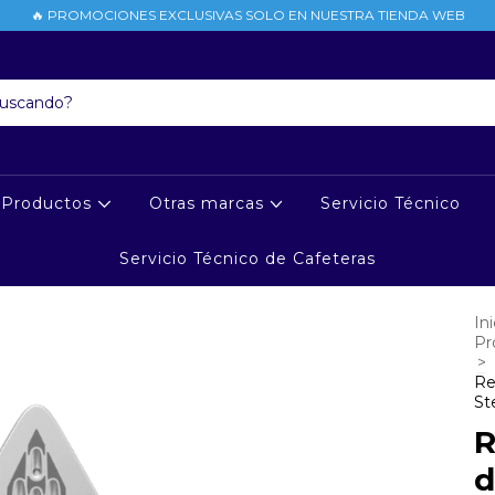
🔥 PROMOCIONES EXCLUSIVAS SOLO EN NUESTRA TIENDA WEB
Productos
Otras marcas
Servicio Técnico
Servicio Técnico de Cafeteras
Ini
Pr
>
Re
St
R
d