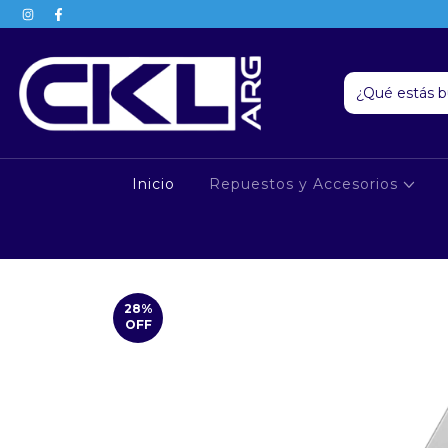
Inicio
Repuestos y Accesorios
28
%
OFF