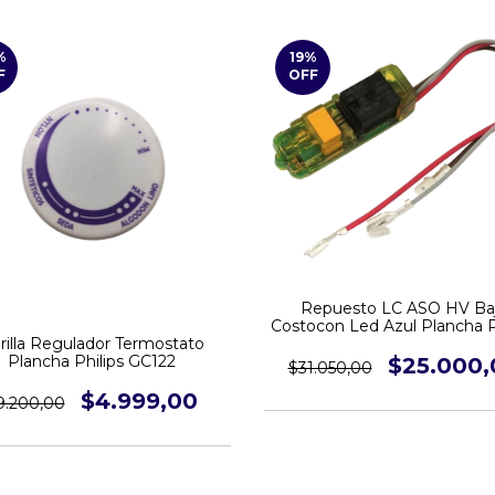
%
19
%
F
OFF
Repuesto LC ASO HV Ba
Costocon Led Azul Plancha P
GC4563
rilla Regulador Termostato
Plancha Philips GC122
$25.000,
$31.050,00
$4.999,00
9.200,00