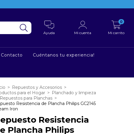
0
Ayuda
Mi cuenta
Mi carrito
Contacto
Cuéntanos tu experiencia!
cio
>
Repuestos y Accesorios
>
oductos para el Hogar
>
Planchado y limpieza
Repuestos para Planchas
>
puesto Resistencia de Plancha Philips GC2145
eam Iron
epuesto Resistencia
e Plancha Philips