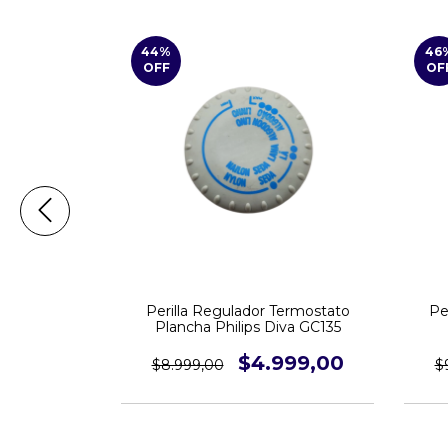
44
%
46
OFF
OF
Termostato
Perilla Regulador Termostato
Pe
 GC1022
Plancha Philips Diva GC135
999,00
$4.999,00
$8.999,00
$