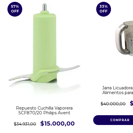
57
%
33
%
OFF
OFF
Jarra Licuador
Alimentos par
$40.000,00
Repuesto Cuchilla Vaporera
SCF870/20 Philips Avent
$15.000,00
$34.931,00