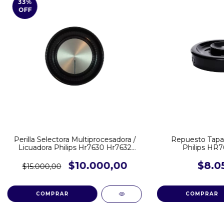
33
%
OFF
Perilla Selectora Multiprocesadora /
Repuesto Tapa 
Licuadora Philips Hr7630 Hr7632
Philips HR
Hr2135 HR2139
$10.000,00
$8.0
$15.000,00