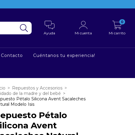
0
Ayuda
Mi cuenta
Mi carrito
Contacto
Cuéntanos tu experiencia!
cio
>
Repuestos y Accesorios
>
idado de la madre y del bebé
>
puesto Pétalo Silicona Avent Sacaleches
tural Modelo Isis
epuesto Pétalo
ilicona Avent