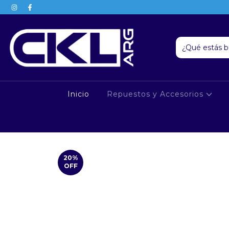
Inicio
Repuestos y Accesorios
20
%
OFF