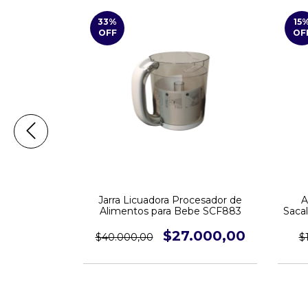
33
%
15
OFF
OF
cona Natural
Jarra Licuadora Procesador de
A
t Sacaleches
Alimentos para Bebe SCF883
Saca
SCF332
820,00
$27.000,00
$40.000,00
$