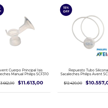
%
15
%
F
OFF
vent Cuerpo Principal Isis
Repuesto Tubo Silicona
leches Manual Philips SCF310
Sacaleches Philips Avent S
SCF394 SCF396 Eléctric
$11.613,00
$10.557,
13.662,00
$12.420,00