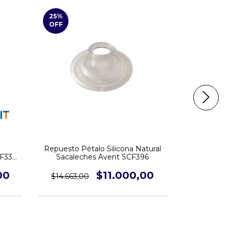
25
%
5
%
OFF
OFF
Repuesto Pétalo Silicona Natural
Repues
CF332
Sacaleches Avent SCF396
Sacaleches
o
00
$11.000,00
$14.663,00
$9.500,