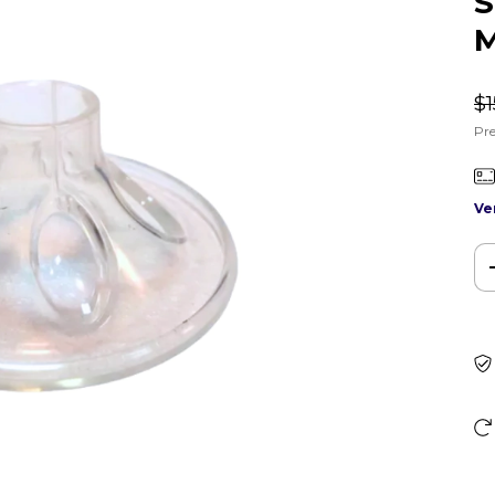
S
M
$1
Pre
Ve