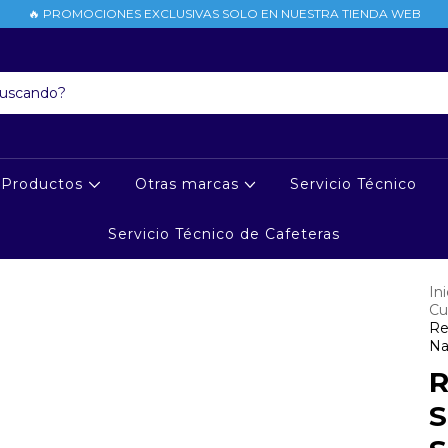
🔥 PROMOCIONES EXCLUSIVAS SOLO EN NUESTRA TIENDA WEB
Productos
Otras marcas
Servicio Técnico
Servicio Técnico de Cafeteras
Ini
Cu
Re
Na
R
S